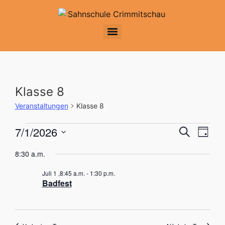
Klasse 8
Veranstaltungen
Klasse 8
Veran
Ver
7/1/2026
Suche
Tag
Datum
Ans
Suche
wählen.
8:30 a.m.
Nav
und
Juli 1 ,8:45 a.m.
-
1:30 p.m.
Badfest
Ansic
Navig