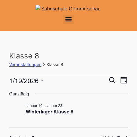
Klasse 8
Veranstaltungen
Klasse 8
Veran
Ver
1/19/2026
Suche
Tag
Datum
Ans
Suche
wählen.
Ganztägig
Nav
und
Januar 19
-
Januar 23
Winterlager Klasse 8
Ansic
Navig